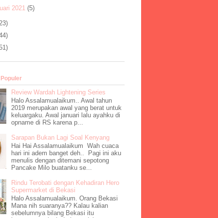
uari 2021
(5)
23)
44)
51)
 Populer
Review Wardah Lightening Series
Halo Assalamualaikum.. Awal tahun
2019 merupakan awal yang berat untuk
keluargaku. Awal januari lalu ayahku di
opname di RS karena p...
Sarapan Bukan Lagi Soal Kenyang
Hai Hai Assalamualaikum Wah cuaca
hari ini adem banget deh.. Pagi ini aku
menulis dengan ditemani sepotong
Pancake Milo buatanku se...
Rindu Terobati dengan Kehadiran Hero
Supermarket di Bekasi
Halo Assalamualaikum. Orang Bekasi
Mana nih suaranya?? Kalau kalian
sebelumnya bilang Bekasi itu