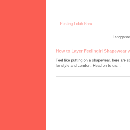
Posting Lebih Baru
Langgana
How to Layer Feelingirl Shapewear w
Feel like putting on a shapewear, here are 
for style and comfort. Read on to dis...