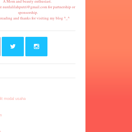
A Mom and beauty enthusiast.
at
nurdalilahputri@gmail.com
for partnership or
sponsorship.
reading and thanks for visiting my blog ^_^
it modal usaha
n
n