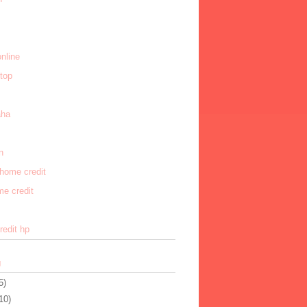
online
ptop
aha
n
home credit
e credit
redit hp
g
5)
10)