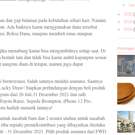
►
Jan
►
2020
(
an dan gaji bulanan pada kebutuhan sehari hari. Namun
►
2019
(
sebut. Ada baiknya kamu menggunakan dana tersebut
►
2018
(
ansi, Reksa Dana, maupun membeli emas ataupun
Postingan
 jika menabung kamu bisa mengambilnya setiap saat. Di
 bentuk lain dan tidak bisa kamu ambil kapanpun sesuai
t uangmu diam di tempat, namun juga dapat
erinvestasi, Salah satunya melalui asuransi. Saatnya
ucky Draw! Siapkan perlindungan dengan beli produk
ram dari 26 Juli-31 Desember 2021 dan raih
oyota Raize, Sepeda Brompton, iPhone 12 Pro,
erta hadiah menarik lainnya!
untuk nasabah baru dan 2 nomor undian untuk nasabah
s ribu rupiah) premi/kontribusi yang dibayarkan (berlaku
Juli - 31 Desember 2021. Pilih produk asuransi dari FWD