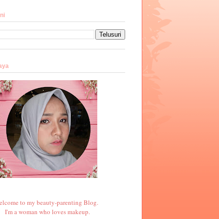
ni
aya
elcome to my beauty-parenting Blog.
I'm a woman who loves makeup.