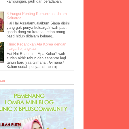
kampungan, jauh dari peradaban,
3 Fungsi Penting Komunikasi dalam
Keluarga
Hai Hai Assalamualaikum Siapa disini
yang gak punya keluarga? wah pasti
gaada dong ya karena setiap orang
pasti hidup didalam keluarg...
Klinik Kecantikan Ala Korea dengan
Harga Terjangkau
Hai Hai Beauties.. Apa Kabar? wah
sudah akhir tahun dan sebentar lagi
tahun baru yaa Gimana.. Gimana?
Kalian sudah punya list apa aj...
aan