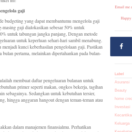
tikel ini!
Email me 
ngelola gaji
Happy 
ode budgeting yang dapat membantumu mengelola gaji
-masing gaji dialokasikan sebesar 50% untuk
20% untuk tabungan jangka panjang, Dengan metode
geluaran untuk keperluan sehari-hari sambil menabung.
u menjadi kunci keberhasilan pengelolaan gaji. Pastikan
a bulan pertama, melainkan dipertahankan pada bulan-
Label
ailah membuat daftar pengeluaran bulanan untuk
Asuransi
butuhan primer seperti makan, ongkos bekerja, tagihan
Beauty
 lain sebagainya. Sedangkan untuk kebutuhan tersier,
home cred
ling, hingga anggaran hangout dengan teman-teman atau
Investasi
Kecantika
Keluarga
elakkan dalam manajemen finansialmu. Perhatikan
Kesehata