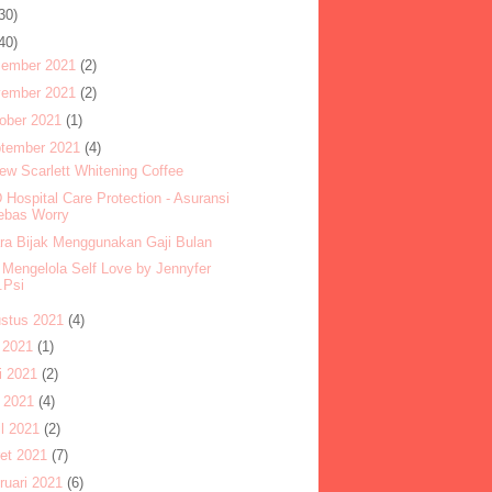
30)
40)
ember 2021
(2)
ember 2021
(2)
ober 2021
(1)
tember 2021
(4)
ew Scarlett Whitening Coffee
Hospital Care Protection - Asuransi
ebas Worry
ra Bijak Menggunakan Gaji Bulan
 Mengelola Self Love by Jennyfer
.Psi
stus 2021
(4)
i 2021
(1)
i 2021
(2)
 2021
(4)
il 2021
(2)
et 2021
(7)
ruari 2021
(6)