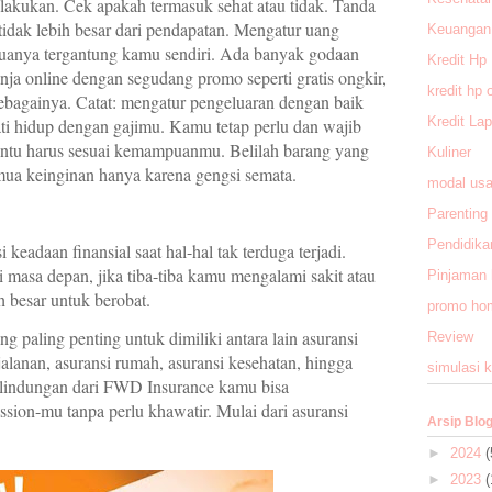
 lakukan. Cek apakah termasuk sehat atau tidak. Tanda
tidak lebih besar dari pendapatan. Mengatur uang
Keuangan
nya tergantung kamu sendiri. Ada banyak godaan
Kredit Hp
lanja online dengan segudang promo seperti gratis ongkir,
kredit hp 
n sebagainya. Catat: mengatur pengeluaran dengan baik
Kredit La
ti hidup dengan gajimu. Kamu tetap perlu dan wajib
tentu harus sesuai kemampuanmu. Belilah barang yang
Kuliner
mua keinginan hanya karena gengsi semata.
modal us
Parenting
Pendidika
eadaan finansial saat hal-hal tak terduga terjadi.
 masa depan, jika tiba-tiba kamu mengalami sakit atau
Pinjaman 
h besar untuk berobat.
promo hom
g paling penting untuk dimiliki antara lain asuransi
Review
jalanan, asuransi rumah, asuransi kesehatan, hingga
simulasi k
erlindungan dari FWD Insurance kamu bisa
sion-mu tanpa perlu khawatir. Mulai dari asuransi
Arsip Blo
►
2024
(
►
2023
(