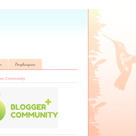
an
Penghargaan
lus Community