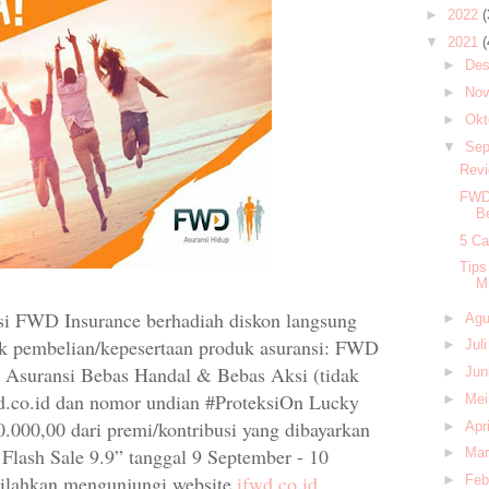
►
2022
(
▼
2021
(
►
Des
►
Nov
►
Okt
▼
Sep
Revi
FWD 
B
5 Ca
Tips
M
si FWD Insurance berhadiah diskon langsung
►
Agu
uk pembelian/kepesertaan produk asuransi: FWD
►
Jul
, Asuransi Bebas Handal & Bebas Aksi (tidak
►
Jun
wd.co.id dan nomor undian #ProteksiOn Lucky
►
Mei
0.000,00 dari premi/kontribusi yang dibayarkan
►
Apr
Flash Sale 9.9” tanggal 9 September - 10
►
Mar
 silahkan mengunjungi website
ifwd.co.id
.
►
Feb