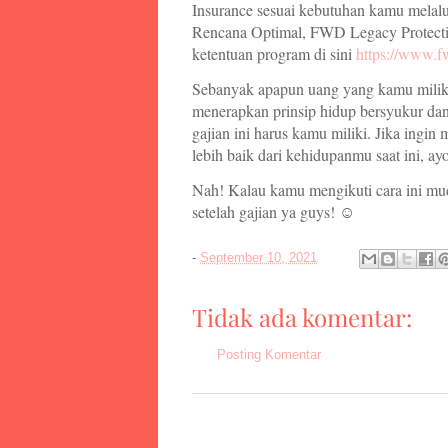
Insurance sesuai kebutuhan kamu melal
Rencana Optimal, FWD Legacy Protectio
ketentuan program di sini
https://www.f
Sebanyak apapun uang yang kamu miliki
menerapkan prinsip hidup bersyukur dan
gajian ini harus kamu miliki. Jika ingi
lebih baik dari kehidupanmu saat ini, a
Nah! Kalau kamu mengikuti cara ini mu
setelah gajian ya guys! ☺
-
September 10, 2021
Tidak ada komentar:
Posting Komentar